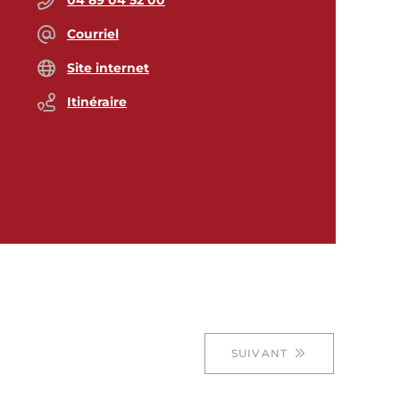
04 89 04 52 00
Courriel
Site internet
Itinéraire
©
OpenStreetMap
contributeurs.
SUIVANT