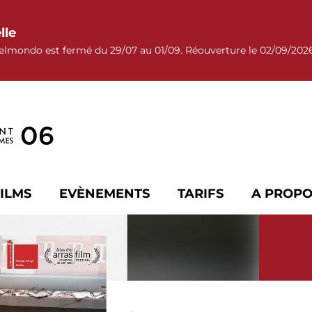
lle
elmondo est fermé du 29/07 au 01/09. Réouverture le 02/09/202
ILMS
EVÈNEMENTS
TARIFS
A PROPO