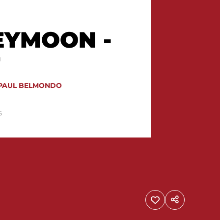
YMOON -
-PAUL BELMONDO
5