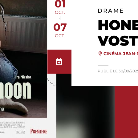
01
DRAME
OCT.
HONE
07
VOST
OCT.
CINÉMA JEAN
PUBLIÉ LE
30/09/202